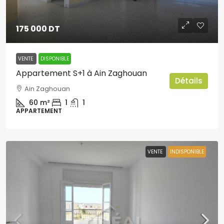
175 000 DT
VENTE
DISPONIBLE
Appartement S+1 à Ain Zaghouan
Détails
Ain Zaghouan
60
m²
1
1
APPARTEMENT
VENTE
INDISPONIBLE