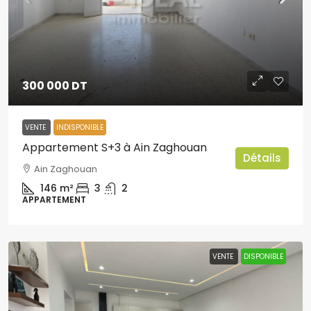
300 000 DT
VENTE
INDISPONIBLE
Appartement S+3 à Ain Zaghouan
Détails
Ain Zaghouan
146
m²
3
2
APPARTEMENT
VENTE
DISPONIBLE