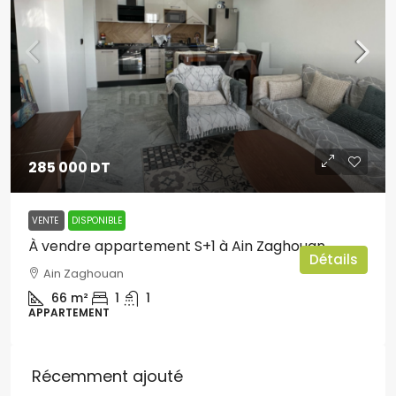
285 000 DT
VENTE
DISPONIBLE
À vendre appartement S+1 à Ain Zaghouan
Détails
Ain Zaghouan
66
m²
1
1
APPARTEMENT
Récemment ajouté