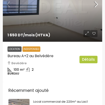
1 650 DT
/mois (HTVA)
LOCATION
INDISPONIBLE
Bureau A+2 au Belvédère
Détails
Bevédère
100
m²
2
BUREAU
Récemment ajouté
Local commercial de 220m² au Lac1