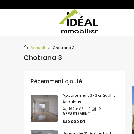
Accueil
Chotrana 3
Chotrana 3
Récemment ajouté
Appartement S+3 à Riadh El
Andalous
162
m²
3
2
APPARTEMENT
320 000 DT
Bureau de 350m² au Lac1