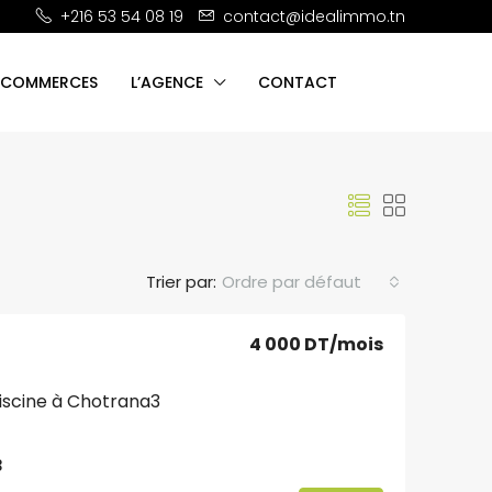
+216 53 54 08 19
contact@idealimmo.tn
 COMMERCES
L’AGENCE
CONTACT
Trier par:
Ordre par défaut
4 000 DT
/mois
piscine à Chotrana3
3