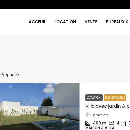
ACCEUIL
LOCATION
VENTE
BUREAUX &
1 Propriété
LOCATION
INDISPONIBLE
Villa avec jardin & 
Chotrana3
400
m²
4
MAISON & VILLA