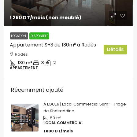
1 250 DT
/mois (non meublé)
LOCATION
DISPONIBLE
Appartement S+3 de 130m² à Radès
Détails
Radès
130
m²
3
2
APPARTEMENT
Récemment ajouté
À LOUER | Local Commercial 50m² – Plage
de Khaireddine
50
m²
LOCAL COMMERCIAL
1 800 DT/mois