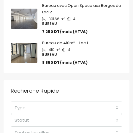
Bureau avec Open Space aux Berges du
Lac 2
391,66
m²
4
BUREAU
7 250 DT/mois (HTVA)
Bureau de 410m² – Lac 1
410
m²
4
BUREAU
8 850 DT/mois (HTVA)
Recherche Rapide
Type
Statut
Toutes les villes