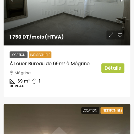
1 750 DT
/mois (HTVA)
LOCATION
INDISPONIBLE
À Louer Bureau de 69m² à Mégrine
Détails
Mégrine
69
m²
1
BUREAU
LOCATION
INDISPONIBLE