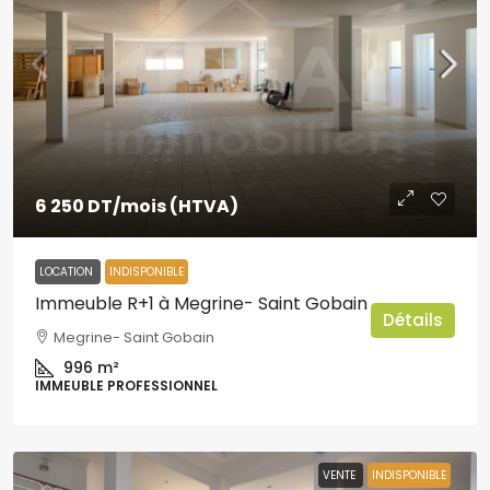
6 250 DT
/mois (HTVA)
LOCATION
INDISPONIBLE
Immeuble R+1 à Megrine- Saint Gobain
Détails
Megrine- Saint Gobain
996
m²
IMMEUBLE PROFESSIONNEL
VENTE
INDISPONIBLE