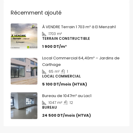
Récemment ajouté
À VENDRE Terrain 1 703 m² à El Menzah1
1703
m²
TERRAIN CONSTRUCTIBLE
1 900 DT/m²
Local Commercial 64,40m² – Jardins de
Carthage
65
m²
1
LOCAL COMMERCIAL
5 100 DT/mois (HTVA)
Bureau de 1047m² au Lac1
1047
m²
12
BUREAU
24 500 DT/mois (HTVA)