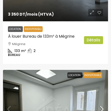
3 350 DT
/mois (HTVA)
LOCATION
INDISPONIBLE
À louer Bureau de 133m² à Mégrine
Détails
Mégrine
133
m²
2
BUREAU
LOCATION
INDISPONIBLE