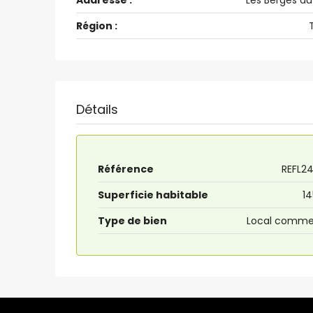
Addresse :
Les Berges du
Région :
Détails
Référence
REFL2
Superficie habitable
14
Type de bien
Local commer