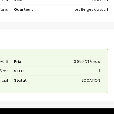
 Lac1
Ville :
La Marsa
Tunis
Quartier :
Les Berges du Lac 1
4-016
Prix
3 850 DT/mois
5 m²
S.D.B
1
cial
Statut
LOCATION