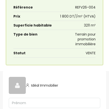
Référence
REFV26-004
Prix
1 800 DT//m² (HTVA)
Superficie habitable
3211 m²
Type de bien
Terrain pour
promotion
immobilière
Statut
VENTE
Idéal Immobilier