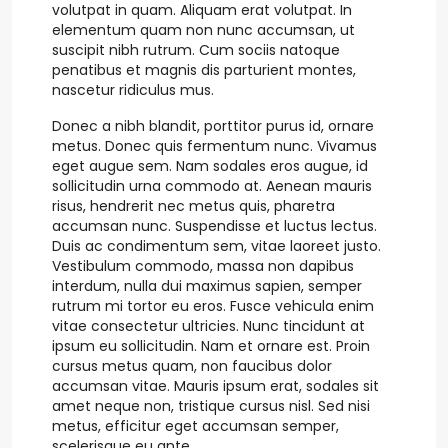
volutpat in quam. Aliquam erat volutpat. In
elementum quam non nunc accumsan, ut
suscipit nibh rutrum. Cum sociis natoque
penatibus et magnis dis parturient montes,
nascetur ridiculus mus.
Donec a nibh blandit, porttitor purus id, ornare
metus. Donec quis fermentum nunc. Vivamus
eget augue sem. Nam sodales eros augue, id
sollicitudin urna commodo at. Aenean mauris
risus, hendrerit nec metus quis, pharetra
accumsan nunc. Suspendisse et luctus lectus.
Duis ac condimentum sem, vitae laoreet justo.
Vestibulum commodo, massa non dapibus
interdum, nulla dui maximus sapien, semper
rutrum mi tortor eu eros. Fusce vehicula enim
vitae consectetur ultricies. Nunc tincidunt at
ipsum eu sollicitudin. Nam et ornare est. Proin
cursus metus quam, non faucibus dolor
accumsan vitae. Mauris ipsum erat, sodales sit
amet neque non, tristique cursus nisl. Sed nisi
metus, efficitur eget accumsan semper,
scelerisque eu ante.