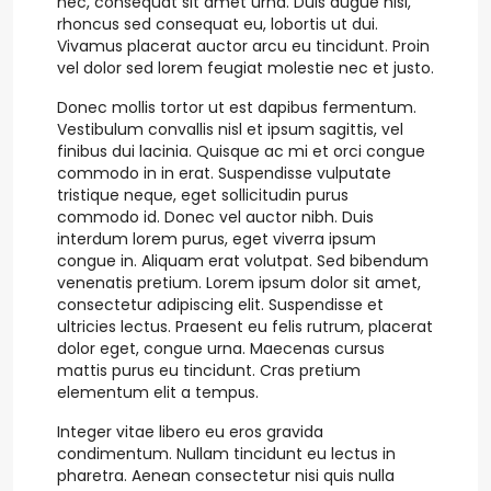
nec, consequat sit amet urna. Duis augue nisi,
rhoncus sed consequat eu, lobortis ut dui.
Vivamus placerat auctor arcu eu tincidunt. Proin
vel dolor sed lorem feugiat molestie nec et justo.
Donec mollis tortor ut est dapibus fermentum.
Vestibulum convallis nisl et ipsum sagittis, vel
finibus dui lacinia. Quisque ac mi et orci congue
commodo in in erat. Suspendisse vulputate
tristique neque, eget sollicitudin purus
commodo id. Donec vel auctor nibh. Duis
interdum lorem purus, eget viverra ipsum
congue in. Aliquam erat volutpat. Sed bibendum
venenatis pretium. Lorem ipsum dolor sit amet,
consectetur adipiscing elit. Suspendisse et
ultricies lectus. Praesent eu felis rutrum, placerat
dolor eget, congue urna. Maecenas cursus
mattis purus eu tincidunt. Cras pretium
elementum elit a tempus.
Integer vitae libero eu eros gravida
condimentum. Nullam tincidunt eu lectus in
pharetra. Aenean consectetur nisi quis nulla