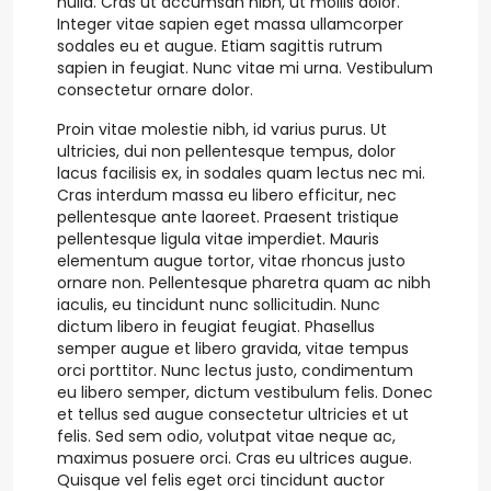
nulla. Cras ut accumsan nibh, ut mollis dolor.
Integer vitae sapien eget massa ullamcorper
sodales eu et augue. Etiam sagittis rutrum
sapien in feugiat. Nunc vitae mi urna. Vestibulum
consectetur ornare dolor.
Proin vitae molestie nibh, id varius purus. Ut
ultricies, dui non pellentesque tempus, dolor
lacus facilisis ex, in sodales quam lectus nec mi.
Cras interdum massa eu libero efficitur, nec
pellentesque ante laoreet. Praesent tristique
pellentesque ligula vitae imperdiet. Mauris
elementum augue tortor, vitae rhoncus justo
ornare non. Pellentesque pharetra quam ac nibh
iaculis, eu tincidunt nunc sollicitudin. Nunc
dictum libero in feugiat feugiat. Phasellus
semper augue et libero gravida, vitae tempus
orci porttitor. Nunc lectus justo, condimentum
eu libero semper, dictum vestibulum felis. Donec
et tellus sed augue consectetur ultricies et ut
felis. Sed sem odio, volutpat vitae neque ac,
maximus posuere orci. Cras eu ultrices augue.
Quisque vel felis eget orci tincidunt auctor