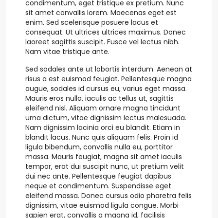
condimentum, eget tristique ex pretium. Nunc
sit amet convallis lorem. Maecenas eget est
enim. Sed scelerisque posuere lacus et
consequat. Ut ultrices ultrices maximus. Donec
laoreet sagittis suscipit. Fusce vel lectus nibh.
Nam vitae tristique ante.
Sed sodales ante ut lobortis interdum. Aenean at
risus a est euismod feugiat. Pellentesque magna
augue, sodales id cursus eu, varius eget massa.
Mauris eros nulla, iaculis ac tellus ut, sagittis
eleifend nisl. Aliquam ornare magna tincidunt
urna dictum, vitae dignissim lectus malesuada.
Nam dignissim lacinia orci eu blandit. Etiam in
blandit lacus. Nunc quis aliquam felis. Proin id
ligula bibendum, convallis nulla eu, porttitor
massa. Mauris feugiat, magna sit amet iaculis
tempor, erat dui suscipit nunc, ut pretium velit
dui nec ante. Pellentesque feugiat dapibus
neque et condimentum. Suspendisse eget
eleifend massa. Donec cursus odio pharetra felis
dignissim, vitae euismod ligula congue. Morbi
sapien erat, convallis a magna id, facilisis