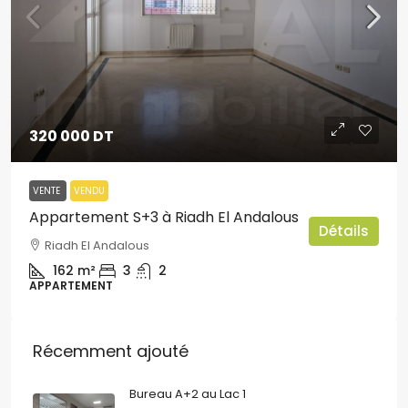
320 000 DT
VENTE
VENDU
Appartement S+3 à Riadh El Andalous
Détails
Riadh El Andalous
162
m²
3
2
APPARTEMENT
Récemment ajouté
Bureau A+2 au Lac 1