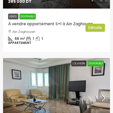
285 000 DT
VENTE
DISPONIBLE
À vendre appartement S+1 à Ain Zaghouan
Détails
Ain Zaghouan
66
m²
1
1
APPARTEMENT
LOCATION
DISPONIBLE