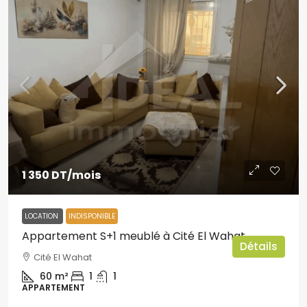
1 350 DT
/mois
LOCATION
INDISPONIBLE
Appartement S+1 meublé à Cité El Wahat
Détails
Cité El Wahat
60
m²
1
1
APPARTEMENT