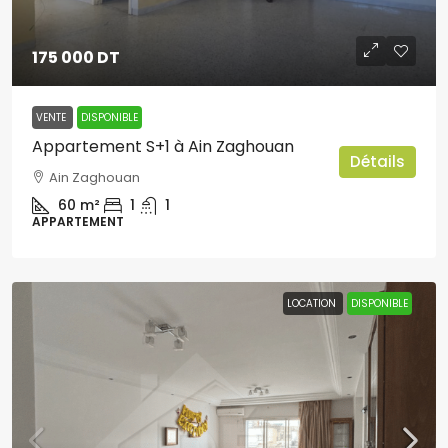
175 000 DT
VENTE
DISPONIBLE
Appartement S+1 à Ain Zaghouan
Détails
Ain Zaghouan
60
m²
1
1
APPARTEMENT
LOCATION
DISPONIBLE