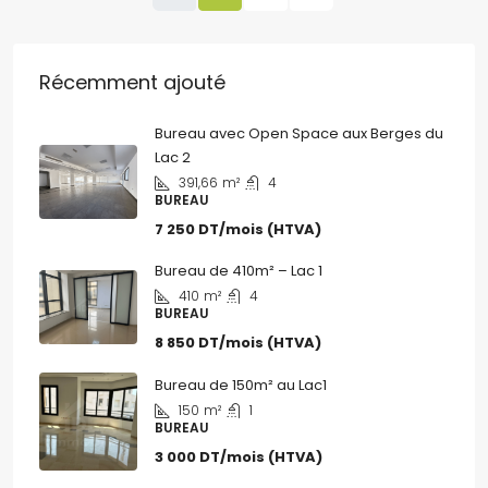
Récemment ajouté
Bureau avec Open Space aux Berges du
Lac 2
391,66
m²
4
BUREAU
7 250 DT/mois (HTVA)
Bureau de 410m² – Lac 1
410
m²
4
BUREAU
8 850 DT/mois (HTVA)
Bureau de 150m² au Lac1
150
m²
1
BUREAU
3 000 DT/mois (HTVA)