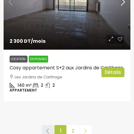
2 300 DT
/mois
LOCATION
DISPONIBLE
Cosy appartement S+2 aux Jardins de Carthage
Détails
Les Jardins de Carthage
140
m²
2
2
APPARTEMENT
1
2