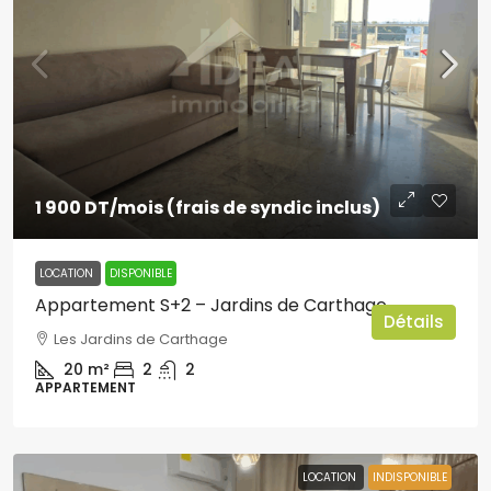
1 900 DT
/mois (frais de syndic inclus)
LOCATION
DISPONIBLE
Appartement S+2 – Jardins de Carthage
Détails
Les Jardins de Carthage
20
m²
2
2
APPARTEMENT
LOCATION
INDISPONIBLE