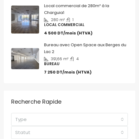
Local commercial de 280m² à la
Charguia1
280
m²
1
LOCAL COMMERCIAL
4 500 DT/mois (HTVA)
Bureau avec Open Space aux Berges du
Lac 2
391,66
m²
4
BUREAU
7 250 DT/mois (HTVA)
Recherche Rapide
Type
Statut