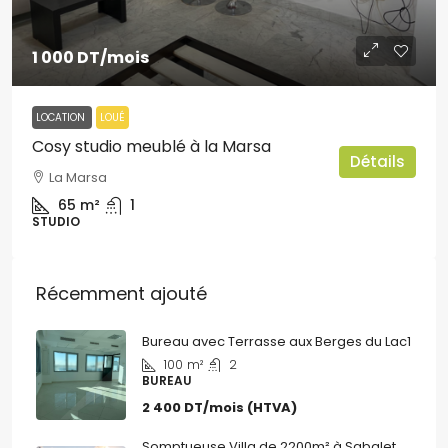
1 000 DT
/mois
LOCATION
LOUÉ
Cosy studio meublé à la Marsa
Détails
La Marsa
65
m²
1
STUDIO
Récemment ajouté
Bureau avec Terrasse aux Berges du Lac1
100
m²
2
BUREAU
2 400 DT/mois (HTVA)
Somptueuse Villa de 2200m² à Sabalet