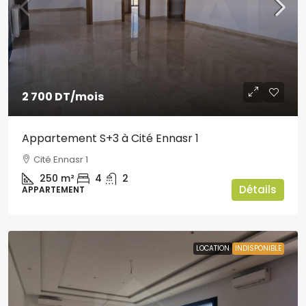
2 700 DT
/mois
Appartement S+3 à Cité Ennasr 1
Cité Ennasr 1
250
m²
4
2
Détails
APPARTEMENT
LOCATION
INDISPONIBLE