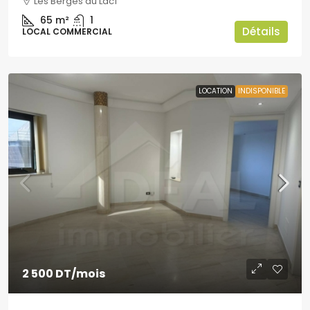
Les Berges du Lac1
65
m²
1
Détails
LOCAL COMMERCIAL
LOCATION
INDISPONIBLE
2 500 DT
/mois