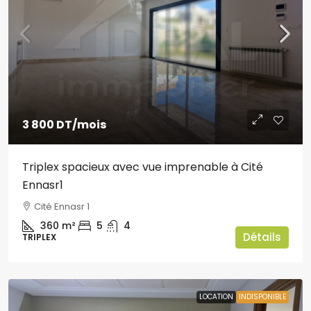
3 800 DT
/mois
Triplex spacieux avec vue imprenable à Cité
Ennasr1
Cité Ennasr 1
360
m²
5
4
Détails
TRIPLEX
LOCATION
INDISPONIBLE