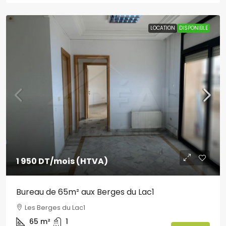
LOCATION
DISPONIBLE
1 950 DT
/mois (HTVA)
Bureau de 65m² aux Berges du Lac1
Les Berges du Lac1
65
m²
1