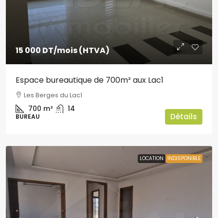
15 000 DT
/mois (HTVA)
Espace bureautique de 700m² aux Lac1
Les Berges du Lac1
700
m²
14
Détails
BUREAU
LOCATION
INDISPONIBLE