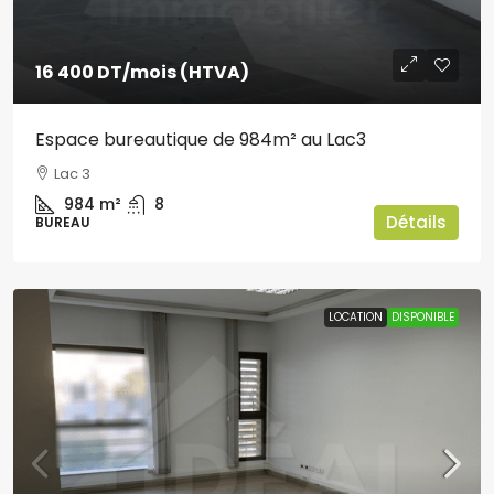
16 400 DT
/mois (HTVA)
Espace bureautique de 984m² au Lac3
Lac 3
984
m²
8
Détails
BUREAU
LOCATION
DISPONIBLE