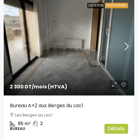
LOCATION
INDISPONIBLE
2 300 DT
/mois (HTVA)
Bureau A+2 aux Berges du Lac1
Les Berges du Lac1
85
m²
2
Détails
BUREAU