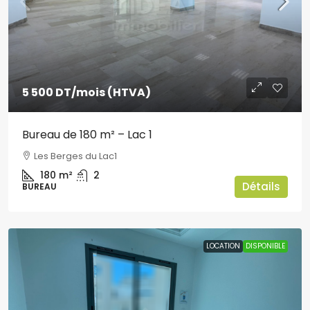
5 500 DT
/mois (HTVA)
Bureau de 180 m² – Lac 1
Les Berges du Lac1
180
m²
2
Détails
BUREAU
LOCATION
DISPONIBLE