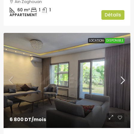
Ain Zaghouan
60
m²
1
1
Détails
APPARTEMENT
LOCATION
DISPONIBLE
6 800 DT
/mois