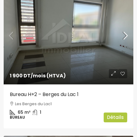
1 900 DT
/mois (HTVA)
Bureau H+2 – Berges du Lac 1
Les Berges du Lac1
65
m²
1
Détails
BUREAU