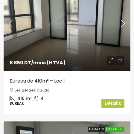
8 850 DT
/mois (HTVA)
Bureau de 410m² – Lac 1
Les Berges du Lac1
410
m²
4
Détails
BUREAU
LOCATION
DISPONIBLE