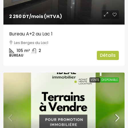
2 250 DT
/mois (HTVA)
Bureau A+2 au Lac 1
Les Berges du Lac1
105
m²
2
Détails
BUREAU
VENTE
DISPONIBLE