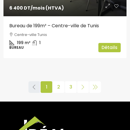
6 400 DT
/mois (HTVA)
Bureau de 199m² – Centre-ville de Tunis
Centre-ville Tunis
199
m²
1
Détails
BUREAU
1
2
3