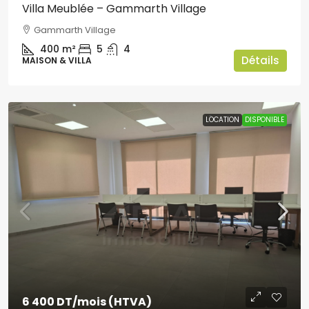
Villa Meublée – Gammarth Village
Gammarth Village
400
m²
5
4
Détails
MAISON & VILLA
LOCATION
DISPONIBLE
6 400 DT
/mois (HTVA)