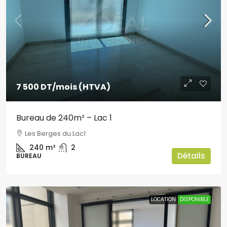
7 500 DT
/mois (HTVA)
Bureau de 240m² – Lac 1
Les Berges du Lac1
240
m²
2
Détails
BUREAU
LOCATION
DISPONIBLE