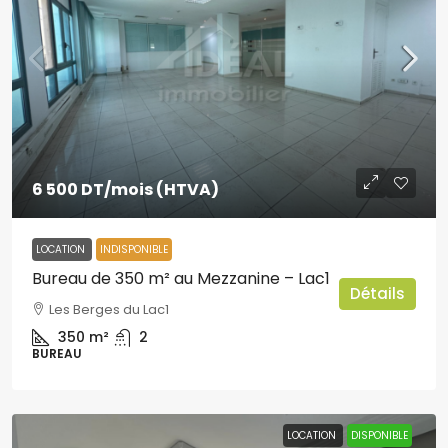
6 500 DT
/mois (HTVA)
LOCATION
INDISPONIBLE
Bureau de 350 m² au Mezzanine – Lac1
Détails
Les Berges du Lac1
350
m²
2
BUREAU
LOCATION
DISPONIBLE