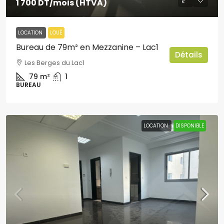
1 700 DT
/mois (HTVA)
LOCATION
LOUÉ
Bureau de 79m² en Mezzanine – Lac1
Détails
Les Berges du Lac1
79
m²
1
BUREAU
LOCATION
DISPONIBLE