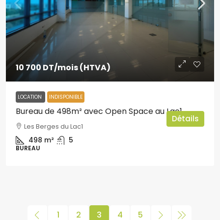
10 700 DT
/mois (HTVA)
LOCATION
INDISPONIBLE
Bureau de 498m² avec Open Space au Lac1
Détails
Les Berges du Lac1
498
m²
5
BUREAU
1
2
3
4
5