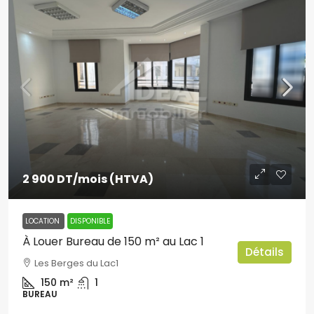
2 900 DT
/mois (HTVA)
LOCATION
DISPONIBLE
À Louer Bureau de 150 m² au Lac 1
Détails
Les Berges du Lac1
150
m²
1
BUREAU