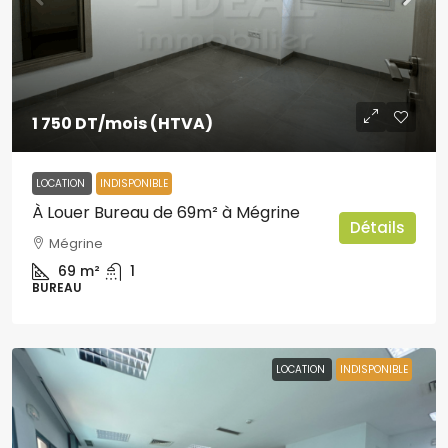
1 750 DT
/mois (HTVA)
LOCATION
INDISPONIBLE
À Louer Bureau de 69m² à Mégrine
Détails
Mégrine
69
m²
1
BUREAU
LOCATION
INDISPONIBLE