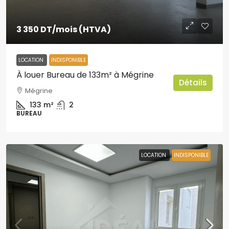
3 350 DT
/mois (HTVA)
LOCATION
INDISPONIBLE
À louer Bureau de 133m² à Mégrine
Détails
Mégrine
133
m²
2
BUREAU
LOCATION
INDISPONIBLE