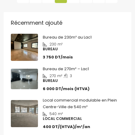
Récemment ajouté
Bureau de 230m² au Lac1
230
m²
BUREAU
3 750 DT/mois
Bureau de 270m² – Lac1
270
m²
3
BUREAU
6 000 DT/mois (HTVA)
Local commercial modulable en Plein
Centre-Ville de 540 m²
540
m²
LOCAL COMMERCIAL
400 DT/(HTVA)/m²/an