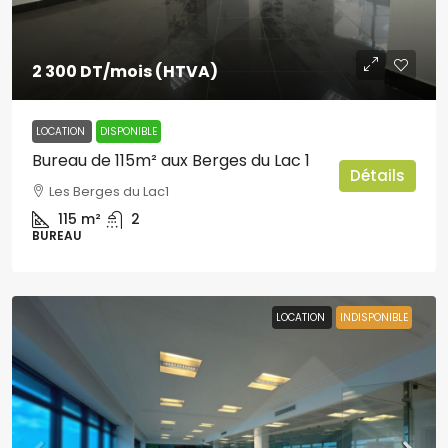
2 300 DT
/mois (HTVA)
LOCATION
DISPONIBLE
Bureau de 115m² aux Berges du Lac 1
Détails
Les Berges du Lac1
115
m²
2
BUREAU
LOCATION
INDISPONIBLE