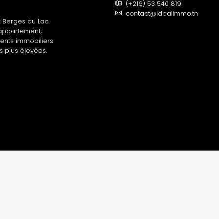
(+216) 53 540 819
contact@idealimmo.tn
 Berges du Lac.
 appartement,
gents immobiliers
s plus élevées.