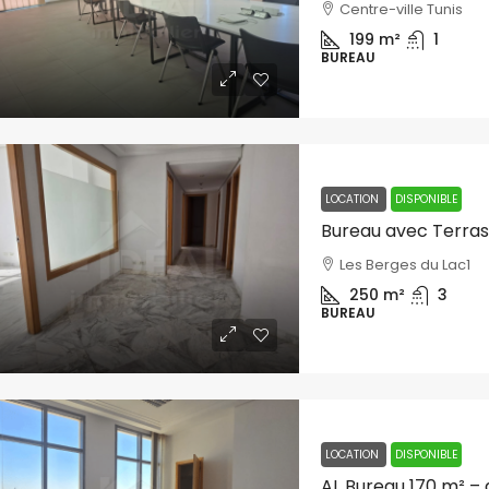
Centre-ville Tunis
199
m²
1
BUREAU
LOCATION
DISPONIBLE
Bureau avec Terrass
Les Berges du Lac1
250
m²
3
BUREAU
LOCATION
DISPONIBLE
AL Bureau 170 m² – 