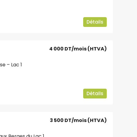
Détails
4 000 DT
/mois (HTVA)
e – Lac 1
Détails
3 500 DT
/mois (HTVA)
aux Berges du Lac 1