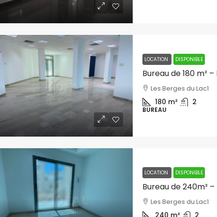
LOCATION
DISPONIBLE
Bureau de 180 m² – 
Les Berges du Lac1
180
m²
2
BUREAU
LOCATION
DISPONIBLE
Bureau de 240m² – 
Les Berges du Lac1
240
m²
2