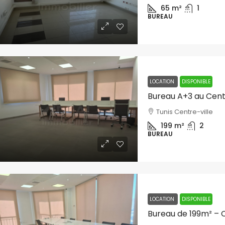
65
m²
1
BUREAU
LOCATION
DISPONIBLE
Bureau A+3 au Centr
Tunis Centre-ville
199
m²
2
BUREAU
LOCATION
DISPONIBLE
Bureau de 199m² – C