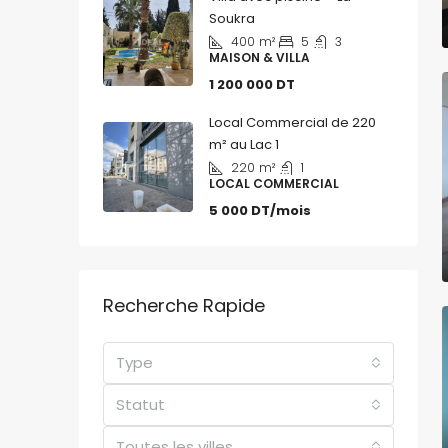
Soukra
400
m²
5
3
MAISON & VILLA
1 200 000 DT
Local Commercial de 220
m² au Lac 1
220
m²
1
LOCAL COMMERCIAL
5 000 DT/mois
Recherche Rapide
Type
Statut
Toutes les villes