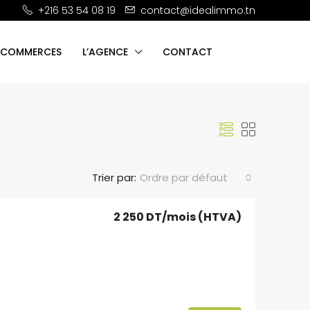
+216 53 54 08 19
contact@idealimmo.tn
 COMMERCES
L’AGENCE
CONTACT
Trier par:
Ordre par défaut
2 250 DT
/mois (HTVA)