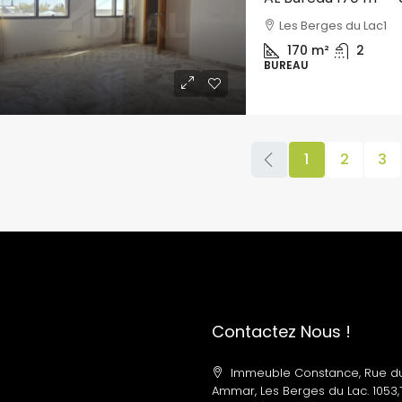
Les Berges du Lac1
170
m²
2
BUREAU
1
2
3
Contactez Nous !
Immeuble Constance, Rue d
Ammar, Les Berges du Lac. 1053,T