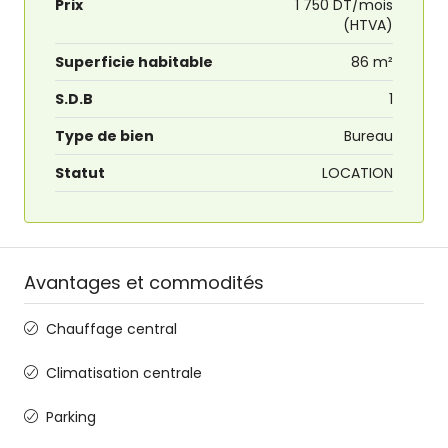
Prix
1 750 DT/mois
(HTVA)
Superficie habitable
86 m²
S.D.B
1
Type de bien
Bureau
Statut
LOCATION
Avantages et commodités
Chauffage central
Climatisation centrale
Parking