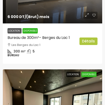
6 000 DT
/(Brut) mois
LOCATION
DISPONIBLE
Bureau de 300m²– Berges du Lac 1
Détails
Les Berges du Lac 1
300
m²
5
BUREAU
LOCATION
DISPONIBLE