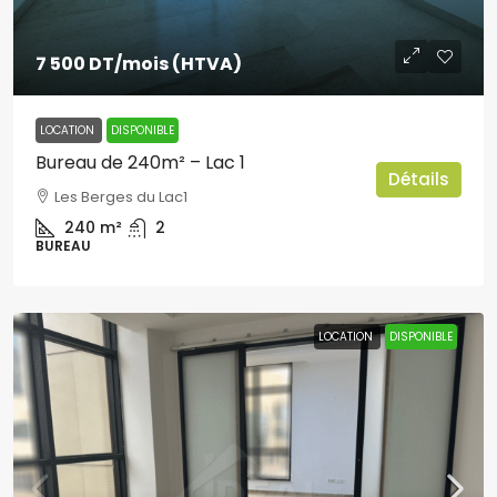
7 500 DT
/mois (HTVA)
LOCATION
DISPONIBLE
Bureau de 240m² – Lac 1
Détails
Les Berges du Lac1
240
m²
2
BUREAU
LOCATION
DISPONIBLE