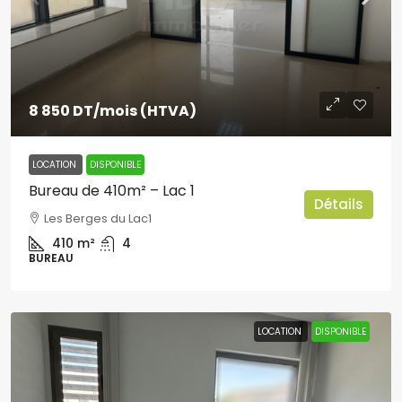
8 850 DT
/mois (HTVA)
LOCATION
DISPONIBLE
Bureau de 410m² – Lac 1
Détails
Les Berges du Lac1
410
m²
4
BUREAU
LOCATION
DISPONIBLE