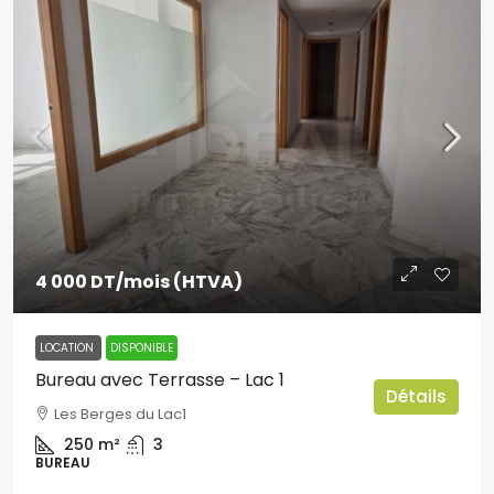
4 000 DT
/mois (HTVA)
LOCATION
DISPONIBLE
Bureau avec Terrasse – Lac 1
Détails
Les Berges du Lac1
250
m²
3
BUREAU