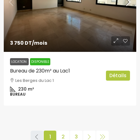
3 750 DT
/mois
LOCATION
DISPONIBLE
Bureau de 230m² au Lac1
Détails
Les Berges du Lac 1
230
m²
BUREAU
1
2
3