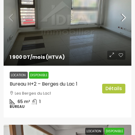
1 900 DT
/mois (HTVA)
LOCATION
DISPONIBLE
Bureau H+2 – Berges du Lac 1
Détails
Les Berges du Lac1
65
m²
1
BUREAU
LOCATION
DISPONIBLE