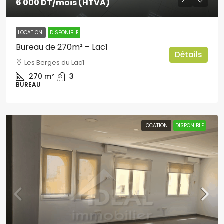
6 000 DT
/mois (HTVA)
LOCATION
DISPONIBLE
Bureau de 270m² – Lac1
Détails
Les Berges du Lac1
270
m²
3
BUREAU
LOCATION
DISPONIBLE