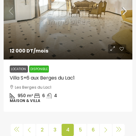
12 000 DT
/mois
LOCATION
DISPONIBLE
Villa S+6 aux Berges du Lac1
Les Berges du Lac1
950
m²
6
4
MAISON & VILLA
2
3
4
5
6