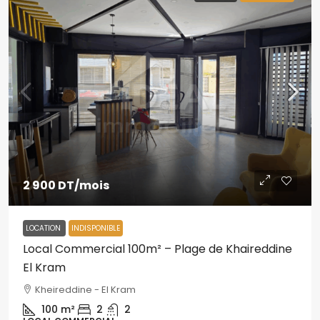
2 900 DT
/mois
LOCATION
INDISPONIBLE
Local Commercial 100m² – Plage de Khaireddine
El Kram
Kheireddine - El Kram
100
m²
2
2