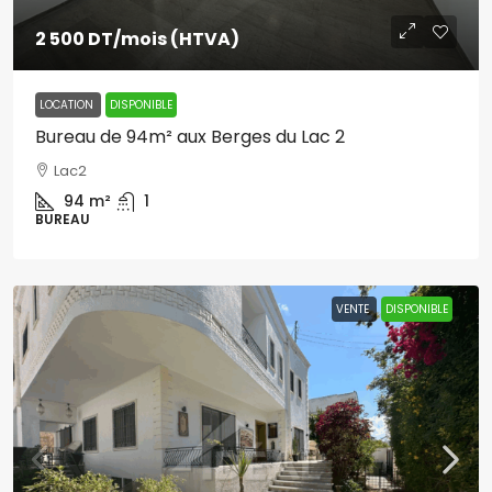
2 500 DT
/mois (HTVA)
LOCATION
DISPONIBLE
Bureau de 94m² aux Berges du Lac 2
Lac2
94
m²
1
BUREAU
VENTE
DISPONIBLE