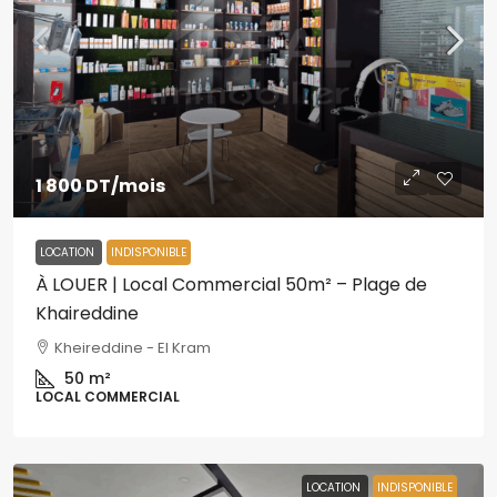
1 800 DT
/mois
LOCATION
INDISPONIBLE
À LOUER | Local Commercial 50m² – Plage de
Khaireddine
Kheireddine - El Kram
50
m²
LOCAL COMMERCIAL
LOCATION
INDISPONIBLE