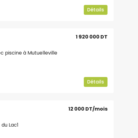
Détails
1 920 000 DT
c piscine à Mutuelleville
5
Détails
12 000 DT
/mois
 du Lac1