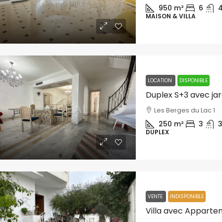
950
m²
6
MAISON & VILLA
LOCATION
DISPONIBLE
Duplex S+3 avec jar
Les Berges du Lac 1
250
m²
3
DUPLEX
VENTE
INDISPONIBLE