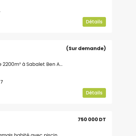
4
Détails
(Sur demande)
Somptueuse Villa de 2200m² à Sabalet Ben Ammar
7
Détails
750 000 DT
Appartement S+3 jamais habité avec piscine à la Nouvelle Soukra