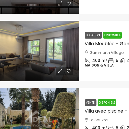
LOCATION
DISPONIBLE
Villa Meublée – Ga
Gammarth Village
400
m²
5
MAISON & VILLA
VENTE
DISPONIBLE
Villa avec piscine –
La Soukra
400
m²
5