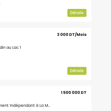
4
Détails
3 000 DT
/Mois
din au Lac 1
3
Détails
1 500 000 DT
Villa avec Appartement Indépendant à La Marsa