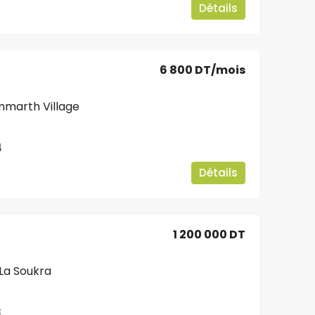
Détails
6 800 DT
/mois
mmarth Village
4
Détails
1 200 000 DT
 La Soukra
3