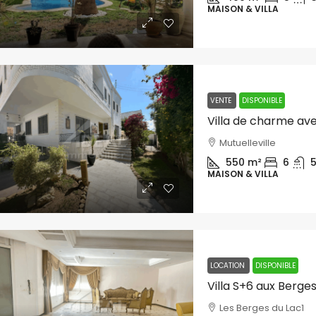
MAISON & VILLA
VENTE
DISPONIBLE
Villa de charme ave
Mutuelleville
550
m²
6
MAISON & VILLA
LOCATION
DISPONIBLE
Villa S+6 aux Berges
Les Berges du Lac1