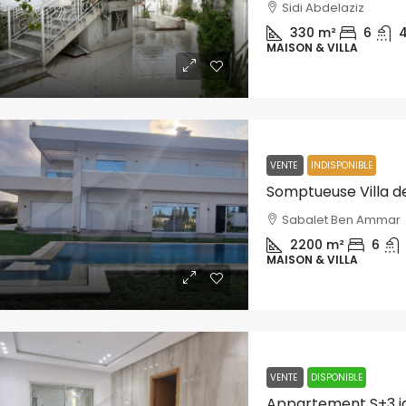
Sidi Abdelaziz
330
m²
6
MAISON & VILLA
VENTE
INDISPONIBLE
Sabalet Ben Ammar
2200
m²
6
MAISON & VILLA
VENTE
DISPONIBLE