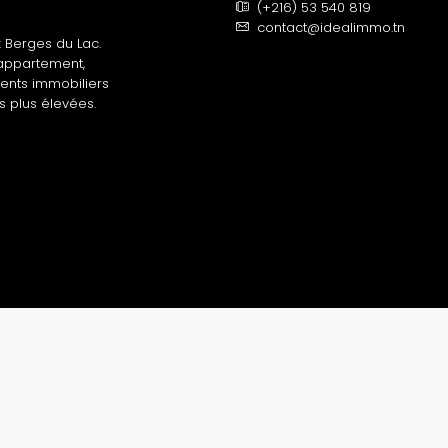
(+216) 53 540 819
contact@idealimmo.tn
 Berges du Lac.
 appartement,
gents immobiliers
s plus élevées.