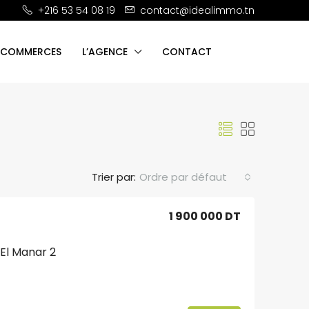
+216 53 54 08 19
contact@idealimmo.tn
 COMMERCES
L’AGENCE
CONTACT
Trier par:
Ordre par défaut
1 900 000 DT
– El Manar 2