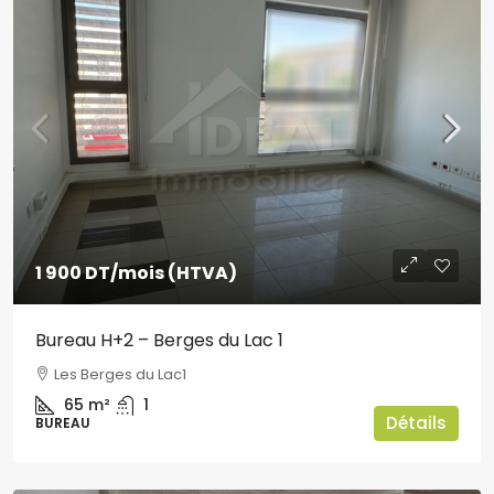
1 900 DT
/mois (HTVA)
Bureau H+2 – Berges du Lac 1
Les Berges du Lac1
65
m²
1
Détails
BUREAU