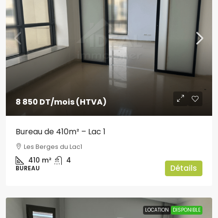
8 850 DT
/mois (HTVA)
Bureau de 410m² – Lac 1
Les Berges du Lac1
410
m²
4
Détails
BUREAU
LOCATION
DISPONIBLE