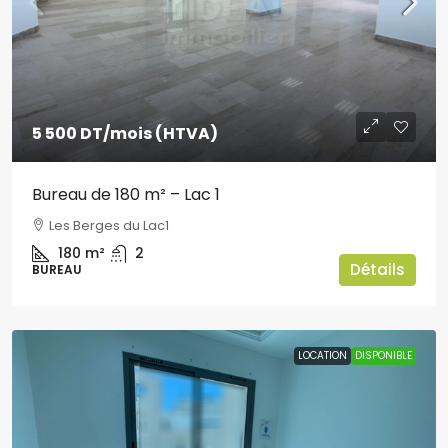
5 500 DT
/mois (HTVA)
Bureau de 180 m² – Lac 1
Les Berges du Lac1
180
m²
2
Détails
BUREAU
LOCATION
DISPONIBLE