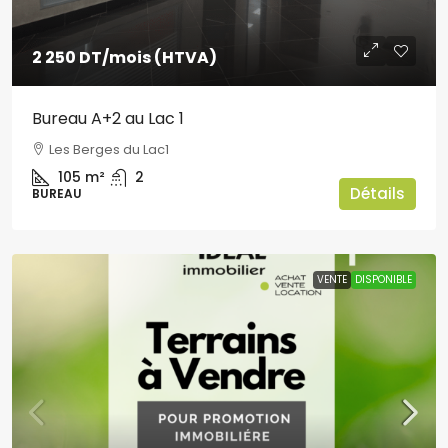
2 250 DT
/mois (HTVA)
Bureau A+2 au Lac 1
Les Berges du Lac1
105
m²
2
Détails
BUREAU
VENTE
DISPONIBLE