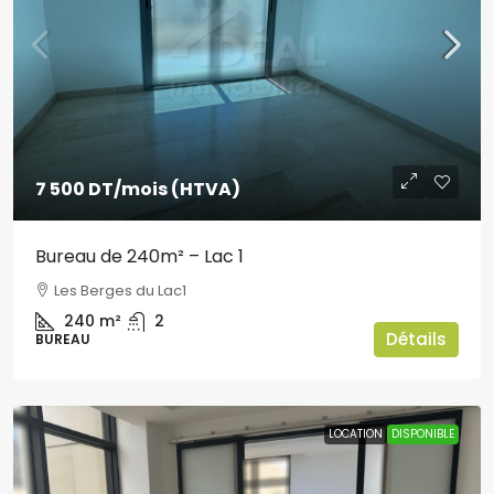
7 500 DT
/mois (HTVA)
Bureau de 240m² – Lac 1
Les Berges du Lac1
240
m²
2
Détails
BUREAU
LOCATION
DISPONIBLE