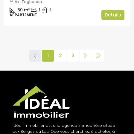
Ain Zaghouan
60
m²
1
1
Détails
APPARTEMENT
1
2
3
Idéal Immobilier est une agence immobilière située
aux Berges du Lac. Que vous cherchiez à acheter, à