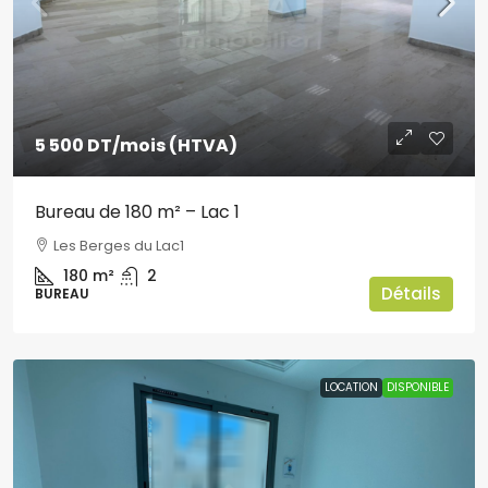
5 500 DT
/mois (HTVA)
Bureau de 180 m² – Lac 1
Les Berges du Lac1
180
m²
2
Détails
BUREAU
LOCATION
DISPONIBLE