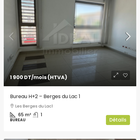
1 900 DT
/mois (HTVA)
Bureau H+2 – Berges du Lac 1
Les Berges du Lac1
65
m²
1
Détails
BUREAU