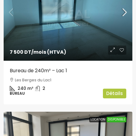
7 500 DT
/mois (HTVA)
Bureau de 240m² – Lac 1
Les Berges du Lac1
240
m²
2
Détails
BUREAU
LOCATION
DISPONIBLE