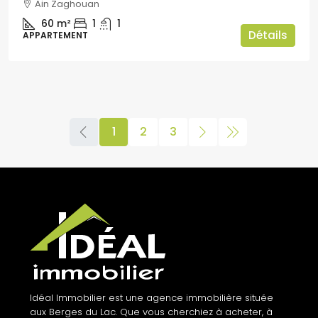
Ain Zaghouan
60
m²
1
1
Détails
APPARTEMENT
1
2
3
Idéal Immobilier est une agence immobilière située
aux Berges du Lac. Que vous cherchiez à acheter, à