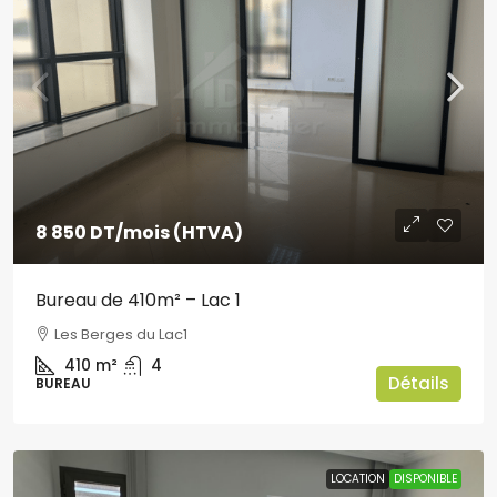
8 850 DT
/mois (HTVA)
Bureau de 410m² – Lac 1
Les Berges du Lac1
410
m²
4
Détails
BUREAU
LOCATION
DISPONIBLE