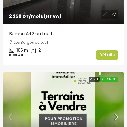
2 250 DT
/mois (HTVA)
Bureau A+2 au Lac 1
Les Berges du Lac1
105
m²
2
Détails
BUREAU
VENTE
DISPONIBLE