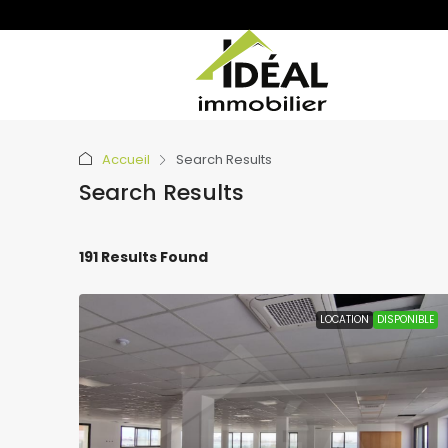
Accueil
Search Results
Search Results
191 Results Found
LOCATION
DISPONIBLE