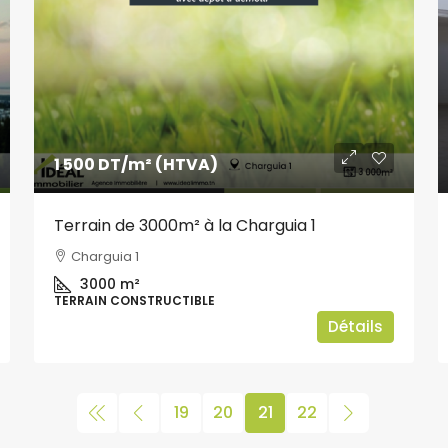
1 500 DT
/m² (HTVA)
Terrain de 3000m² à la Charguia 1
Charguia 1
3000
m²
TERRAIN CONSTRUCTIBLE
Détails
19
20
21
22