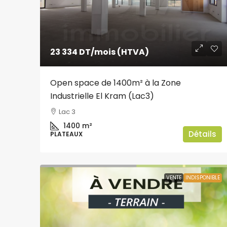
23 334 DT
/mois (HTVA)
Open space de 1400m² à la Zone
Industrielle El Kram (Lac3)
Lac 3
1400
m²
Détails
PLATEAUX
VENTE
INDISPONIBLE