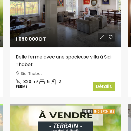
1 050 000 DT
Belle ferme avec une spacieuse villa à Sidi
Thabet
Sidi Thabet
320
m²
5
2
Détails
FERME
VENTE
INDISPONIBLE