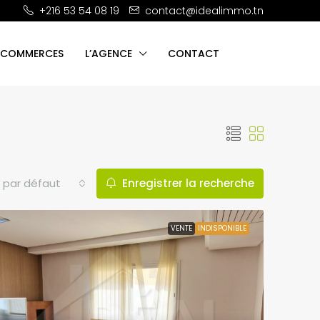
+216 53 54 08 19
contact@idealimmo.tn
 COMMERCES
L’AGENCE
CONTACT
 par défaut
Enregistrer la recherche
VENTE
INDISPONIBLE