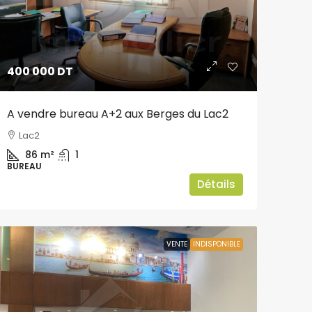
400 000 DT
A vendre bureau A+2 aux Berges du Lac2
Lac2
86
m²
1
BUREAU
Détails
VENTE
INDISPONIBLE