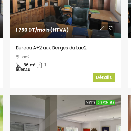
1 750 DT
/mois (HTVA)
Bureau A+2 aux Berges du Lac2
Lac2
86
m²
1
BUREAU
Détails
VENTE
DISPONIBLE